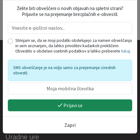
Želite biti obveščeni o novih objavah na spletni strani?
Prijavite se na prejemanje brezplačnih e-obvestil.
Strinjam se, da se moji podatki obdelujejo za namen obveščanja
in sem seznanjen, da lahko privolitev kadarkoli prekličem.
Obvestilo o obdelavi osebnih podatkov si lahko preberete
tukaj
.
Kontakt
SMS obveščanje je na voljo samo za prejemanje izrednih
obvestil.
Občina Bovec
Trg golobarskih žrtev 8
5230 Bovec
05 / 38 41 900
Prijavi se
obcina.info@bovec.si
ID za DDV:
SI36828866
Zapri
Uradne ure