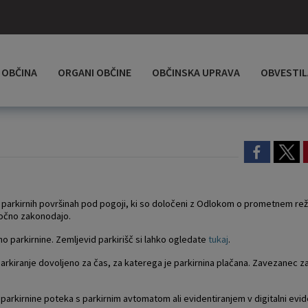
OBČINA
ORGANI OBČINE
OBČINSKA UPRAVA
OBVESTIL
 parkirnih površinah pod pogoji, ki so določeni z Odlokom o prometnem re
ročno zakonodajo.
ino parkirnine. Zemljevid parkirišč si lahko ogledate
tukaj
.
arkiranje dovoljeno za čas, za katerega je parkirnina plačana. Zavezanec z
 parkirnine poteka s parkirnim avtomatom ali evidentiranjem v digitalni evid