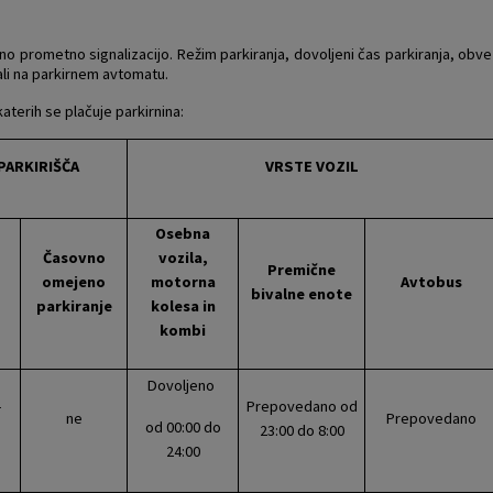
no prometno signalizacijo. Režim parkiranja, dovoljeni čas parkiranja, obvez
 ali na parkirnem avtomatu.
aterih se plačuje parkirnina:
PARKIRIŠČA
VRSTE VOZIL
Osebna
Časovno
vozila,
Premične
omejeno
motorna
Avtobus
bivalne enote
parkiranje
kolesa in
kombi
Dovoljeno
-
Prepovedano od
ne
Prepovedano
od 00:00 do
23:00 do 8:00
24:00