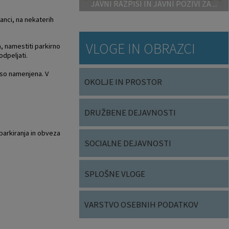
JAVNI RAZPISI IN JAVNI POZIVI ZA ...
anci, na nekaterih
VLOGE IN OBRAZCI
, namestiti parkirno
odpeljati.
iso namenjena. V
OKOLJE IN PROSTOR
DRUŽBENE DEJAVNOSTI
parkiranja in obveza
SOCIALNE DEJAVNOSTI
SPLOŠNE VLOGE
VARSTVO OSEBNIH PODATKOV