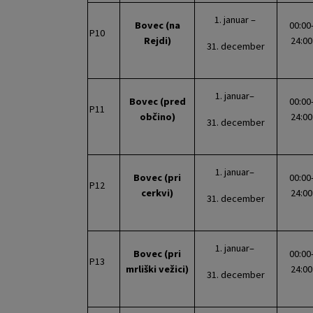
1. januar –
Bovec (na
00:00
P10
Rejdi)
24:00
31. december
1. januar–
Bovec (pred
00:00
P11
občino)
24:00
31. december
1. januar–
Bovec (pri
00:00
P12
cerkvi)
24:00
31. december
1. januar–
Bovec (pri
00:00
P13
mrliški vežici)
24:00
31. december