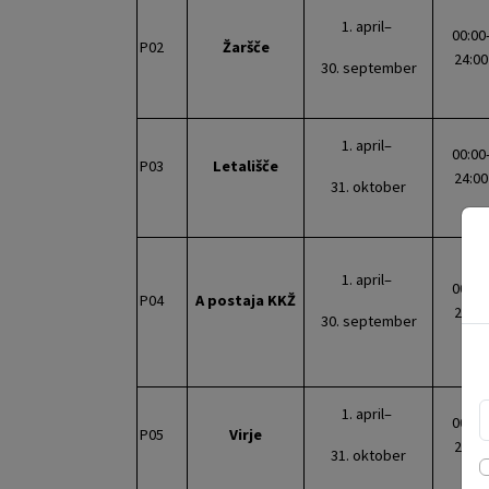
1. april–
00:00
P02
Žaršče
24:00
30. september
1. april–
00:00
P03
Letališče
24:00
31. oktober
1. april–
00:00
P04
A postaja KKŽ
24:00
30. september
1. april–
00:00
P05
Virje
24:00
31. oktober