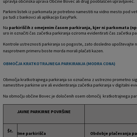
upravlja občinska uprava Občine Bovec ali drug pooblaščen upravljavec.
Krajevne skupnosti
Projekti in investicije
Gosp. javne službe
Parkirni listek iz parkomata je potrebno namestiti na vidno mesto pod vetr
pa tudi z bankovci ali aplikacijo EasyPark.
Naselja v občini
Prostorski akti občine
Osmrtnice iz regije
Na
parkiriščih z omejenim časom parkiranja, kjer ni parkomata (n
uro in označiti čas začetka parkiranja oziroma evidentirati čas začetka par
Pobratene občine
Predpisi in odloki
Kontrole ustreznosti parkiranja so pogoste, zato dosledno upoštevajte nav
nasprotnem primeru boste morda morali plačati kazen.
Organigram
Občinski časopis
OBMOČJA KRATKOTRAJNEGA PARKIRANJA (MODRA CONA)
Varstvo osebnih podatkov
Proračun občine
Območja kratkotrajnega parkiranja so označena z ustrezno prometno signa
namestitve parkirne ure ali evidentiranja začetka parkiranja v digitalni evi
Temeljni akti občine
Lokalne volitve
Na območju občine Bovec je določenih osem območij kratkotrajnega park
Strateški dokumenti
JAVNE PARKIRNE POVRŠINE
Katalog informacij javnega značaja
Št.
Ime parkirišča
Obdobje plačevanja pa