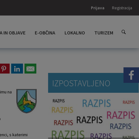
Prijava
Registracija
A IN OBJAVE
E-OBČINA
LOKALNO
TURIZEM
IZPOSTAVLJENO
žimu na
a
enci, s katerimi