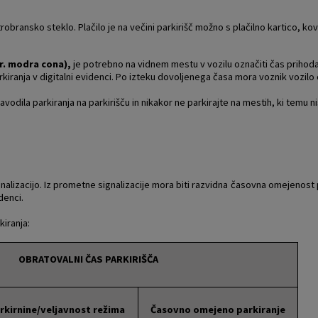
obransko steklo. Plačilo je na večini parkirišč možno s plačilno kartico, kov
pr. modra cona),
je potrebno na vidnem mestu v vozilu označiti čas prihoda
kiranja v digitalni evidenci. Po izteku dovoljenega časa mora voznik vozilo 
odila parkiranja na parkirišču in nikakor ne parkirajte na mestih, ki temu n
lizacijo. Iz prometne signalizacije mora biti razvidna časovna omejenost 
denci.
iranja:
OBRATOVALNI ČAS PARKIRIŠČA
rkirnine/veljavnost režima
Časovno omejeno parkiranje