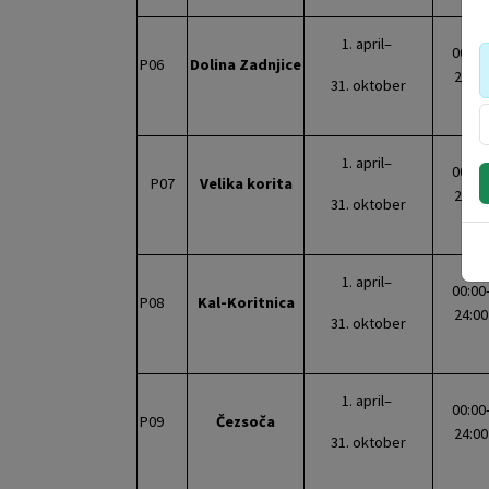
1. april–
00:00
P06
Dolina Zadnjice
24:00
31. oktober
1. april–
00:00
P07
Velika korita
24:00
31. oktober
1. april–
00:00
P08
Kal-Koritnica
24:00
31. oktober
1. april–
00:00
P09
Čezsoča
24:00
31. oktober