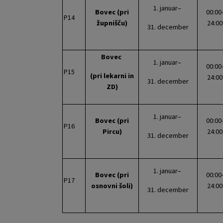
1. januar–
Bovec (pri
00:00
P14
župnišču)
24:00
31. december
Bovec
1. januar–
00:00
P15
(pri lekarni in
24:00
31. december
ZD)
1. januar–
Bovec (pri
00:00
P16
Pircu)
24:00
31. december
1. januar–
Bovec (pri
00:00
P17
osnovni šoli)
24:00
31. december