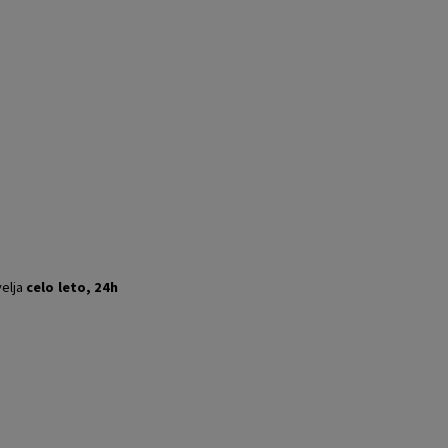
velja
celo leto,
24h