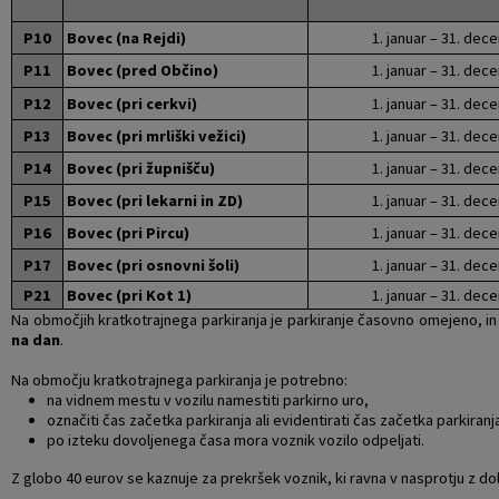
P10
Bovec (na Rejdi)
1. januar – 31. de
P11
Bovec (pred Občino)
1. januar – 31. de
P12
Bovec (pri cerkvi)
1. januar – 31. de
P13
Bovec (pri mrliški vežici)
1. januar – 31. de
P14
Bovec (pri župnišču)
1. januar – 31. de
P15
Bovec (pri lekarni in ZD)
1. januar – 31. de
P16
Bovec (pri Pircu)
1. januar – 31. de
P17
Bovec (pri osnovni šoli)
1. januar – 31. de
P21
Bovec (pri Kot 1)
1. januar – 31. de
Na območjih kratkotrajnega parkiranja je parkiranje časovno omejeno, in
na dan
.
Na območju kratkotrajnega parkiranja je potrebno:
na vidnem mestu v vozilu namestiti parkirno uro,
označiti čas začetka parkiranja ali evidentirati čas začetka parkiranja
po izteku dovoljenega časa mora voznik vozilo odpeljati.
Z globo 40 eurov se kaznuje za prekršek voznik, ki ravna v nasprotju z dol