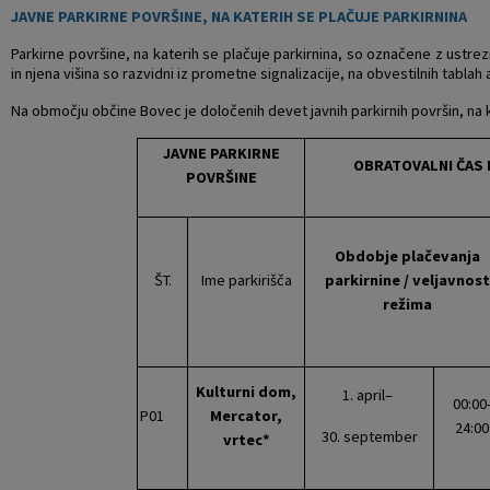
JAVNE PARKIRNE POVRŠINE, NA KATERIH SE PLAČUJE PARKIRNINA
Parkirne površine, na katerih se plačuje parkirnina, so označene z ustrez
in njena višina so razvidni iz prometne signalizacije, na obvestilnih tablah
Na območju občine Bovec je določenih devet javnih parkirnih površin, na k
JAVNE PARKIRNE
OBRATOVALNI ČAS 
POVRŠINE
Obdobje plačevanja
ŠT.
Ime parkirišča
parkirnine / veljavnost
režima
Kulturni dom,
1. april–
00:00
P01
Mercator,
24:00
30. september
vrtec*