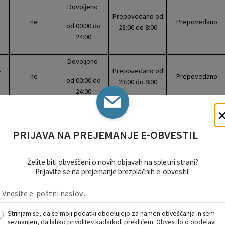
Dovoljeno
-
Prepovedano od
ne
Prepovedano
od 00:00 do
23:00 do 8:00
24:00
Dovoljeno
-
Prepovedano od
ne
Prepovedano
od 00:00 do
23:00 do 8:00
24:00
V skladu z
Dovoljeno
Odlokom o
PRIJAVA NA PREJEMANJE E-OBVESTIL
-
Dovoljeno od 00:0
ne
prometnem
od 00:00 do
do 24:00
režimu za
24:00
avtodome1
Želite biti obveščeni o novih objavah na spletni strani?
Prijavite se na prejemanje brezplačnih e-obvestil.
Dovoljeno
-
Prepovedano od
ne
Prepovedano
od 00:00 do
23:00 do 8:00
Strinjam se, da se moji podatki obdelujejo za namen obveščanja in sem
24:00
seznanjen, da lahko privolitev kadarkoli prekličem. Obvestilo o obdelavi