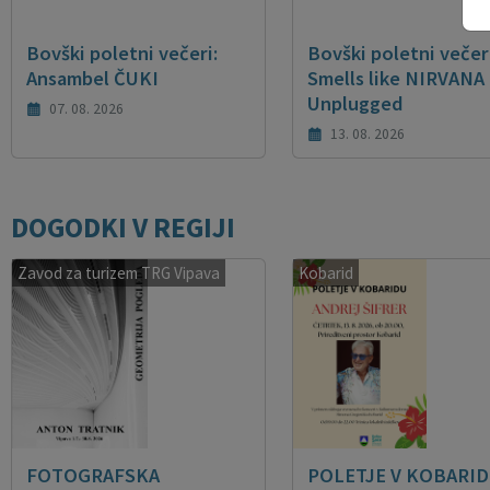
Bovški poletni večeri:
Bovški poletni večeri
Ansambel ČUKI
Smells like NIRVANA
Unplugged
07. 08. 2026
13. 08. 2026
DOGODKI V REGIJI
Zavod za turizem TRG Vipava
Kobarid
FOTOGRAFSKA
POLETJE V KOBARID