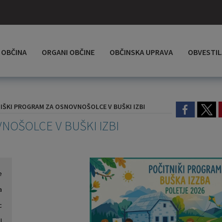
OBČINA
ORGANI OBČINE
OBČINSKA UPRAVA
OBVESTIL
IŠKI PROGRAM ZA OSNOVNOŠOLCE V BUŠKI IZBI
NOŠOLCE V BUŠKI IZBI
e
a
c
l