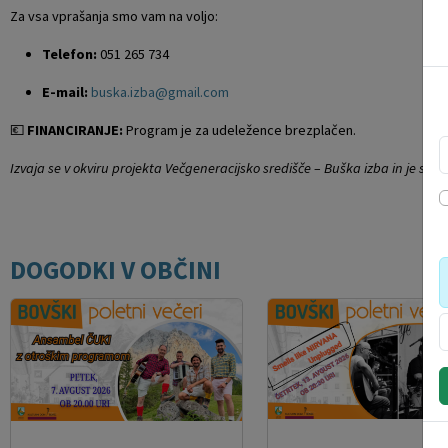
Za vsa vprašanja smo vam na voljo:
Telefon:
051 265 734
E-mail:
buska.izba@gmail.com
💶
FINANCIRANJE:
Program je za udeležence brezplačen.
Izvaja se v okviru projekta Večgeneracijsko središče – Buška izba in je sofi
DOGODKI V OBČINI