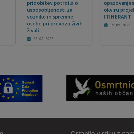
pridobitev potrdila o
opazovanjem
usposobljenosti za
okviru proje
voznike in spremne
ITINERANT
osebe pri prevozu živih
19. 09. 2026
živali
28. 08. 2026
e
Ostanite v stiku z nam