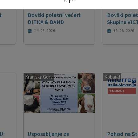
Zapri
:
Bovški poletni večeri:
Bovški polet
DITKA & BAND
Skupina VI
14. 08. 2026
15. 08. 2026
Kranjska Gora
Kobarid
U:
Usposabljanje za
Pohod na St