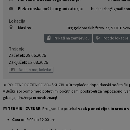
Krajevne skupnosti
Projekti in investicije
Gosp. javne službe
Elektronska pošta organizatorja:
buska.izba@gmail.co
Lokacija
Naselja v občini
Prostorski akti občine
Osmrtnice iz regije
Naslov:
Trg golobarskih žrtev 22
,
5230 Bove
Pobratene občine
Predpisi in odloki
Prikaži na zemljevidu
Pot do lokacije
Trajanje
Organigram
Občinski časopis
Začetek: 29.06.2026
Zaključek: 12.08.2026
Varstvo osebnih podatkov
Proračun občine
Dodaj v moj koledar
Temeljni akti občine
Lokalne volitve
☀️ POLETNE POČITNICE V BUŠKI IZBI ☀️Brezplačen dopoldanski počitniški
V Buški izbi bomo med poletnimi počitnicami poskrbeli za nepozabno, varno
Strateški dokumenti
gibanja, druženja in novih znanj!
📅
TERMINI IZVEDBE:
Program bo potekal
vsak ponedeljek in sredo v 
Katalog informacij javnega značaja
Čas:
od 9.00 do 12.00 ure