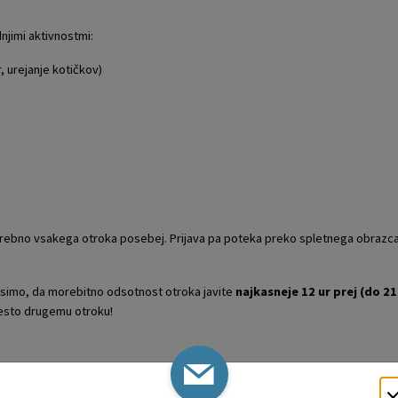
njimi aktivnostmi:
, urejanje kotičkov)
potrebno vsakega otroka posebej. Prijava pa poteka preko spletnega obrazc
osimo, da morebitno odsotnost otroka javite
najkasneje 12 ur prej (do 21
esto drugemu otroku!