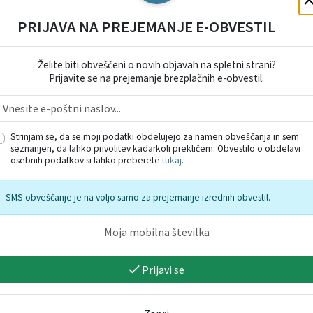
PRIJAVA NA PREJEMANJE E-OBVESTIL
Želite biti obveščeni o novih objavah na spletni strani?
Prijavite se na prejemanje brezplačnih e-obvestil.
nanciran iz evropskih sredstev.
Strinjam se, da se moji podatki obdelujejo za namen obveščanja in sem
seznanjen, da lahko privolitev kadarkoli prekličem. Obvestilo o obdelavi
osebnih podatkov si lahko preberete
tukaj
.
SMS obveščanje je na voljo samo za prejemanje izrednih obvestil.
Prijavi se