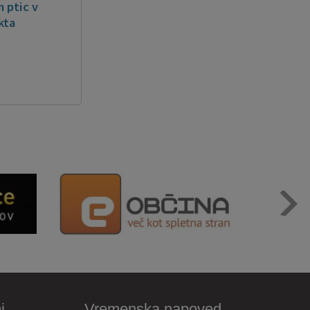
 ptic v
kta
i
Vremenska napoved