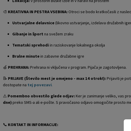
Lokacija:
v prostorih Buške izbe in v naravi na prostem
🎨
KREATIVNA IN PESTRA VSEBINA:
Otroci se bodo kratkočasili z nasled
Ustvarjalne delavnice
(likovno ustvarjanje, izdelava družabnih iger
Gibanje in šport
na svežem zraku
Tematski sprehodi
in raziskovanje lokalnega okolja
Bralne minute
in zabavne družabne igre
🍏
PREHRANA:
Prehrana ni vključena v program. Pijača je zagotovljena.
📝
PRIJAVE (Število mest je omejeno - max 14 otrok!):
Prijaviti je 
dostopate na
tej povezavi
.
⚠️
Pomembno obvestilo glede odjav:
Ker je zanimanje veliko, vas pr
dne)
preko SMS-a ali e-pošte. S pravočasno odjavo omogočite prosto m
📞
KONTAKT IN INFORMACIJE: