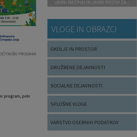
JAVNI RAZPISI IN JAVNI POZIVI ZA ...
VLOGE IN OBRAZCI
OKOLJE IN PROSTOR
POČITNIŠKI PROGRAM
DRUŽBENE DEJAVNOSTI
SOCIALNE DEJAVNOSTI
ter program, poln
SPLOŠNE VLOGE
VARSTVO OSEBNIH PODATKOV